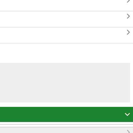




