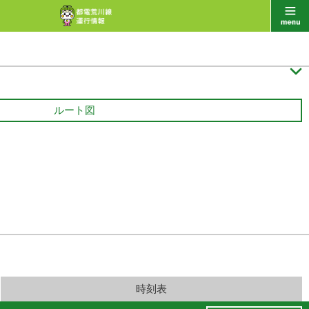

ルート図
時刻表