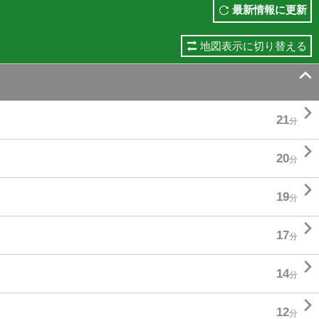
最新情報に更新
地図表示に切り替える


21
分

20
分

19
分

17
分

14
分

12
分