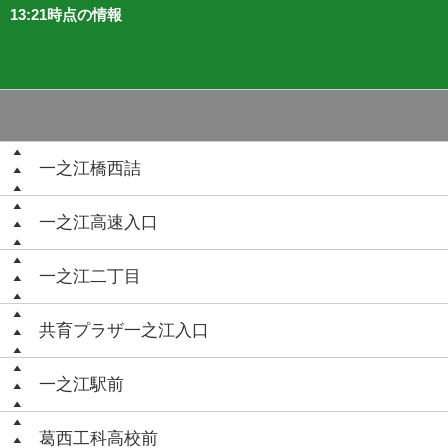
13:21時点の情報
一之江橋西詰
一之江高速入口
一之江二丁目
共育プラザ一之江入口
一之江駅前
葛西工科高校前