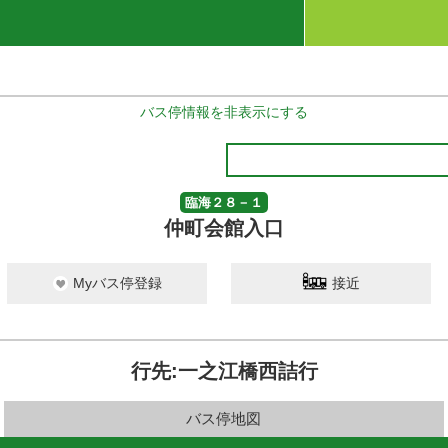
バス停情報を非表示にする
臨海２８－１
仲町会館入口
Myバス停登録
接近
行先:一之江橋西詰行
バス停地図