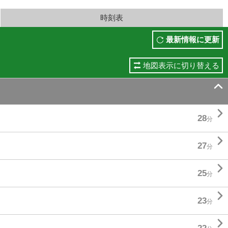
時刻表
最新情報に更新
地図表示に切り替える


28
分

27
分

25
分

23
分
