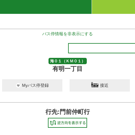
バス停情報を非表示にする
海０１（ＫＭ０１）
有明一丁目
Myバス停登録
接近
行先:門前仲町行