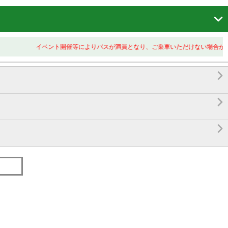

イベント開催等によりバスが満員となり、ご乗車いただけない場合がござい


