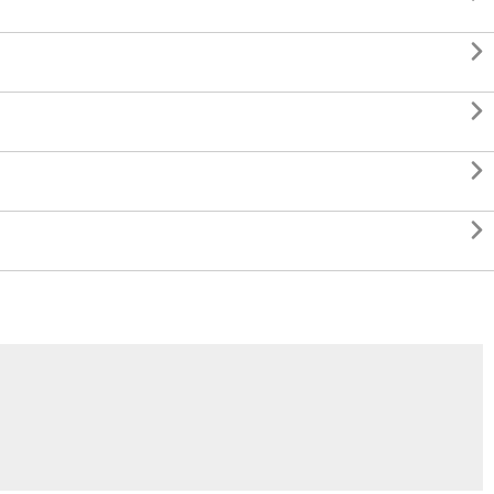



