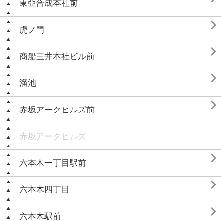
東亞合成本社前

虎ノ門

商船三井本社ビル前

溜池

赤坂アークヒルズ前
赤坂アークヒルズ

六本木一丁目駅前

六本木四丁目

六本木駅前