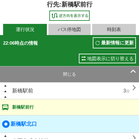
行先:新橋駅前行
運行状況
バス停地図
時刻表
最新情報に更新
22:06時点の情報
地図表示に切り替える

閉じる

新橋駅前
3
分
新橋駅前行
新橋駅北口
