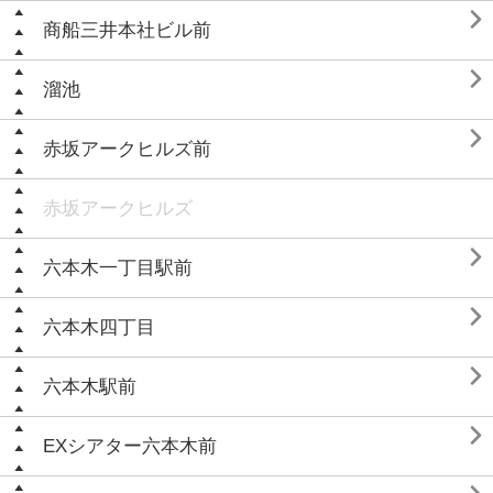

商船三井本社ビル前

溜池

赤坂アークヒルズ前
赤坂アークヒルズ

六本木一丁目駅前

六本木四丁目

六本木駅前

EXシアター六本木前