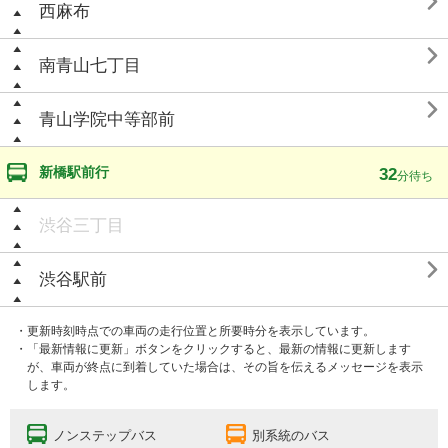

西麻布

南青山七丁目

青山学院中等部前
新橋駅前行
32
分待ち
渋谷三丁目

渋谷駅前
・更新時刻時点での車両の走行位置と所要時分を表示しています。
・「最新情報に更新」ボタンをクリックすると、最新の情報に更新します
が、車両が終点に到着していた場合は、その旨を伝えるメッセージを表示
します。
ノンステップバス
別系統のバス