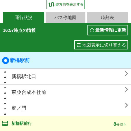
運行状況
バス停地図
時刻表
最新情報に更新
16:57時点の情報
地図表示に切り替える
新橋駅前

新橋駅北口

東亞合成本社前

虎ノ門
新橋駅前行
8
分待ち