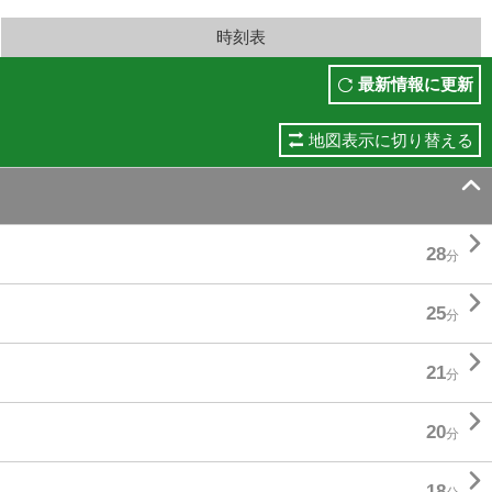
時刻表
最新情報に更新
地図表示に切り替える


28
分

25
分

21
分

20
分

18