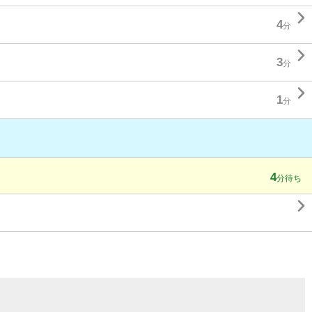

4
分

3
分

1
分
4
分待ち
