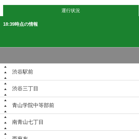
運行状況
18:39時点の情報
渋谷駅前
渋谷三丁目
青山学院中等部前
南青山七丁目
西麻布