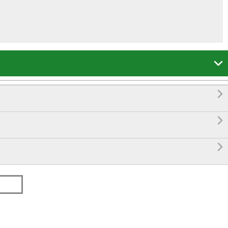



