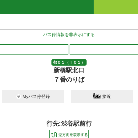
バス停情報を非表示にする
都０１（Ｔ０１）
新橋駅北口
７番のりば
Myバス停登録
接近
行先:渋谷駅前行