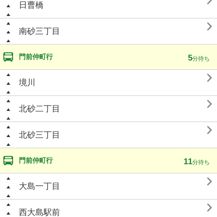

日曹橋

南砂三丁目
門前仲町行
5
分待ち

境川

北砂二丁目

北砂三丁目
門前仲町行
11
分待ち

大島一丁目

西大島駅前