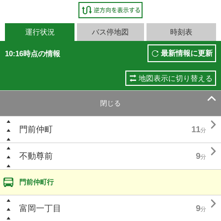
運行状況
バス停地図
時刻表
最新情報に更新
10:16時点の情報
地図表示に切り替える

閉じる

門前仲町
11
分

不動尊前
9
分
門前仲町行

富岡一丁目
9
分