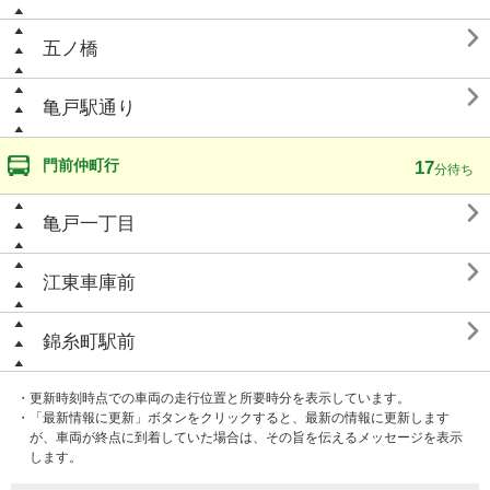

五ノ橋

亀戸駅通り
門前仲町行
17
分待ち

亀戸一丁目

江東車庫前

錦糸町駅前
・更新時刻時点での車両の走行位置と所要時分を表示しています。
・「最新情報に更新」ボタンをクリックすると、最新の情報に更新します
が、車両が終点に到着していた場合は、その旨を伝えるメッセージを表示
します。