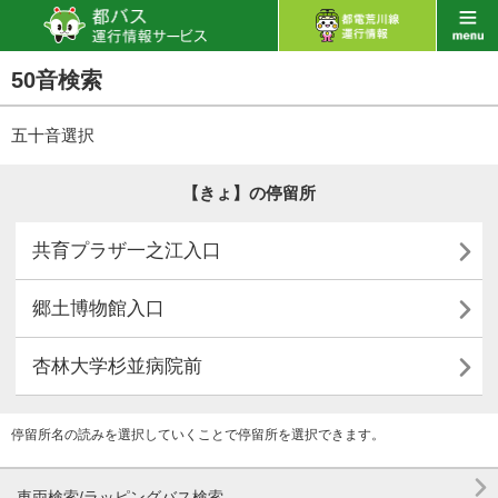
50音検索
五十音選択
【きょ】の停留所

共育プラザ一之江入口

郷土博物館入口

杏林大学杉並病院前
停留所名の読みを選択していくことで停留所を選択できます。

車両検索/ラッピングバス検索