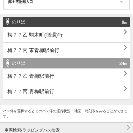
のりば
0
m

梅７７乙 駒木町(循環)行

梅７７丙 東青梅駅前行
のりば
24
m

梅７７乙 青梅駅前行

梅７７丙 青梅駅前行
バス停を選択するとそのバス停の運行状況・地図・時刻表をみることができま
す。

車両検索/ラッピングバス検索