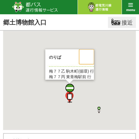
郷土博物館入口
接近
のりば
梅７７乙
駒木町(循環) 行
梅７７丙
東青梅駅前 行