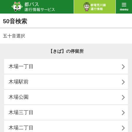
50音検索
五十音選択
【きば】の停留所

木場一丁目

木場駅前

木場公園

木場三丁目

木場二丁目