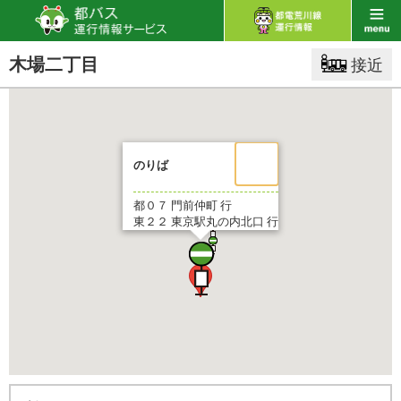
木場二丁目
接近
のりば
都０７
門前仲町 行
東２２
東京駅丸の内北口 行