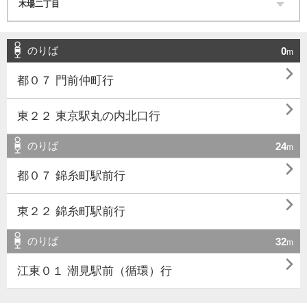
のりば
0
m

都０７ 門前仲町行

東２２ 東京駅丸の内北口行
のりば
24
m

都０７ 錦糸町駅前行

東２２ 錦糸町駅前行
のりば
32
m

江東０１ 潮見駅前（循環）行