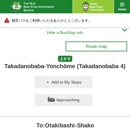
都営バスをご利用いただきありがとうございます。

Hide a BusStop info
Route map
上６９
Takadanobaba-Yonchōme (Takadanobaba 4)
Add to My Stops
Approaching
To:Otakibashi-Shako