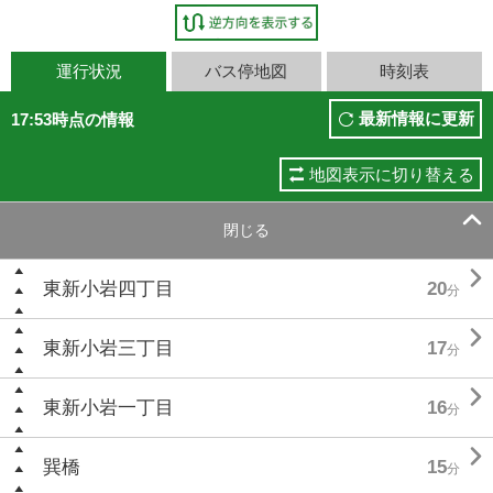
運行状況
バス停地図
時刻表
最新情報に更新
17:53時点の情報
地図表示に切り替える

閉じる

東新小岩四丁目
20
分

東新小岩三丁目
17
分

東新小岩一丁目
16
分

巽橋
15
分