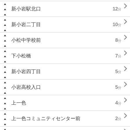

新小岩駅北口
12
分

新小岩二丁目
10
分

小松中学校前
8
分

下小松橋
7
分

新小岩四丁目
5
分

小岩高校入口
5
分

上一色
4
分

上一色コミュニティセンター前
2
分