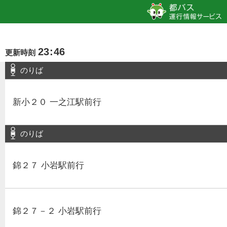
23
:
46
更新時刻
のりば
新小２０ 一之江駅前行
のりば
錦２７ 小岩駅前行
錦２７－２ 小岩駅前行