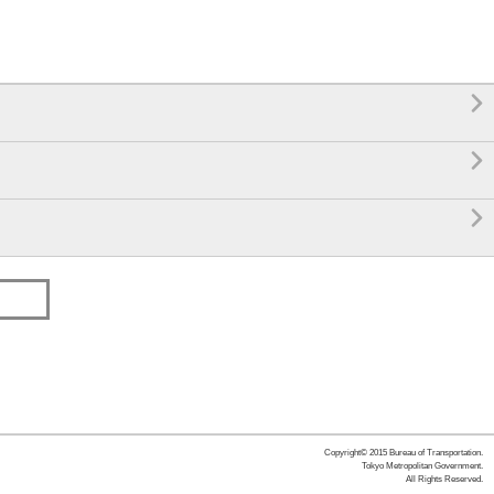



Copyright© 2015 Bureau of Transportation.
Tokyo Metropolitan Government.
All Rights Reserved.