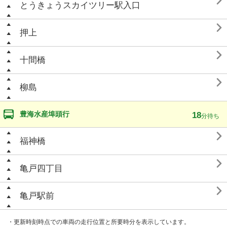

とうきょうスカイツリー駅入口

押上

十間橋

柳島
豊海水産埠頭行
18
分待ち

福神橋

亀戸四丁目

亀戸駅前
・更新時刻時点での車両の走行位置と所要時分を表示しています。