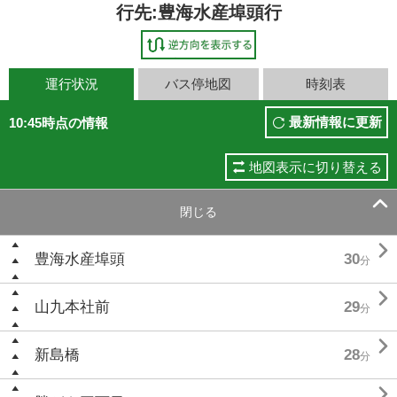
行先:豊海水産埠頭行
運行状況
バス停地図
時刻表
最新情報に更新
10:45時点の情報
地図表示に切り替える

閉じる

豊海水産埠頭
30
分

山九本社前
29
分

新島橋
28
分
