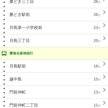
勝どき三丁目
26
分

勝どき駅前
26
分

月島第一小学校前
23
分

月島三丁目
20
分
豊海水産埠頭行

月島駅前
18
分

越中島
15
分

門前仲町
13
分

門前仲町二丁目
11
分