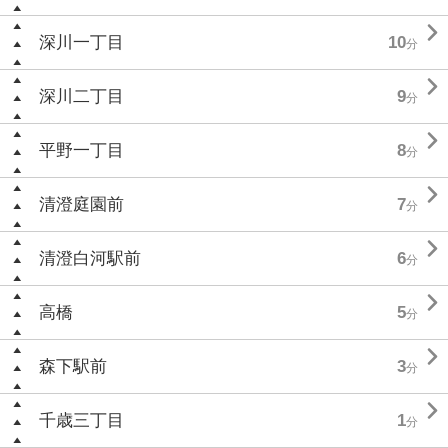

深川一丁目
10
分

深川二丁目
9
分

平野一丁目
8
分

清澄庭園前
7
分

清澄白河駅前
6
分

高橋
5
分

森下駅前
3
分

千歳三丁目
1
分