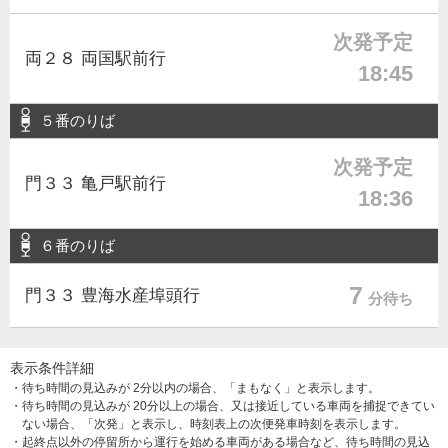
次発予定
両２８ 両国駅前行
18:45
５番のりば
次発予定
門３３ 亀戸駅前行
18:36
６番のりば
7
門３３ 豊海水産埠頭行
分待ち
表示条件詳細
・待ち時間の見込みが 2分以内の場合、「まもなく」と表示します。
・待ち時間の見込みが 20分以上の場合、又は接近している車両を捕捉できてい
ない場合、「次発」と表示し、時刻表上の次便発車時刻を表示します。
・起終点以外の停留所から運行を始める車両がある場合など、待ち時間の見込