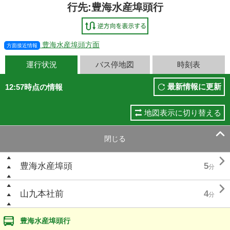
行先:豊海水産埠頭行
豊海水産埠頭方面
方面接近情報
運行状況
バス停地図
時刻表
最新情報に更新
12:57時点の情報
地図表示に切り替える

閉じる

豊海水産埠頭
5
分

山九本社前
4
分
豊海水産埠頭行