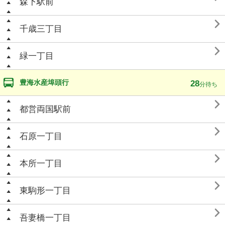
森下駅前

千歳三丁目

緑一丁目
豊海水産埠頭行
28
分待ち

都営両国駅前

石原一丁目

本所一丁目

東駒形一丁目

吾妻橋一丁目