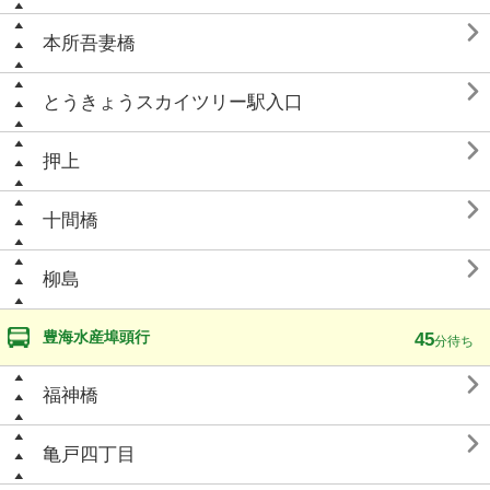

本所吾妻橋

とうきょうスカイツリー駅入口

押上

十間橋

柳島
豊海水産埠頭行
45
分待ち

福神橋

亀戸四丁目