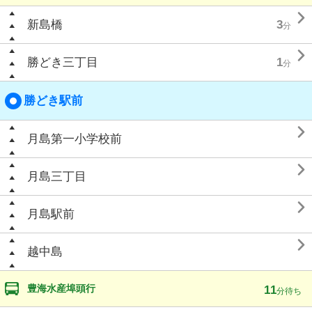

新島橋
3
分

勝どき三丁目
1
分
勝どき駅前

月島第一小学校前

月島三丁目

月島駅前

越中島
豊海水産埠頭行
11
分待ち