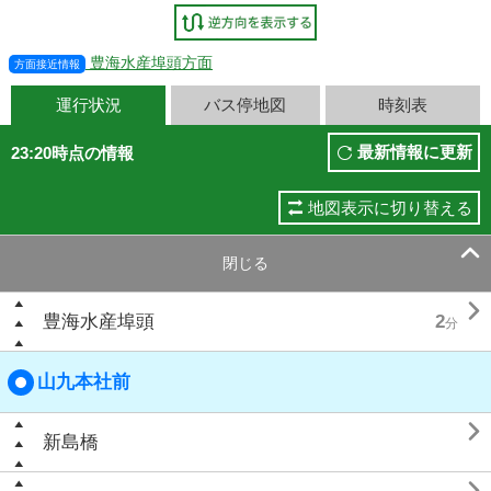
豊海水産埠頭方面
方面接近情報
運行状況
バス停地図
時刻表
最新情報に更新
23:20時点の情報
地図表示に切り替える

閉じる

豊海水産埠頭
2
分
山九本社前

新島橋