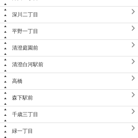

深川二丁目

平野一丁目

清澄庭園前

清澄白河駅前

高橋

森下駅前

千歳三丁目

緑一丁目