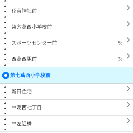

稲荷神社前

第六葛西小学校前

スポーツセンター前
5
分

西葛西駅前
3
分
第七葛西小学校前

新田住宅

中葛西七丁目

中左近橋