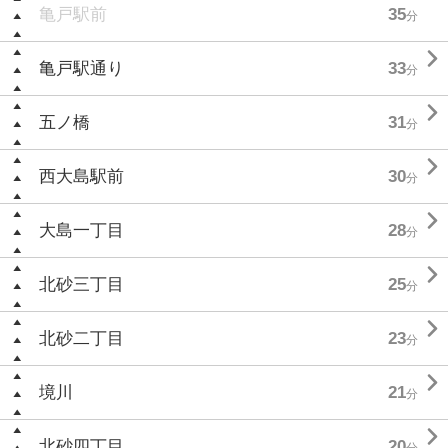
亀戸駅前
35
分

亀戸駅通り
33
分

五ノ橋
31
分

西大島駅前
30
分

大島一丁目
28
分

北砂三丁目
25
分

北砂二丁目
23
分

境川
21
分

北砂四丁目
20
分