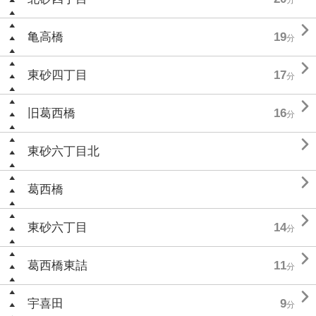

亀高橋
19
分

東砂四丁目
17
分

旧葛西橋
16
分

東砂六丁目北

葛西橋

東砂六丁目
14
分

葛西橋東詰
11
分

宇喜田
9
分