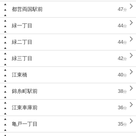

都営両国駅前
47
分

緑一丁目
44
分

緑二丁目
44
分

緑三丁目
42
分

江東橋
40
分

錦糸町駅前
38
分

江東車庫前
36
分

亀戸一丁目
35
分