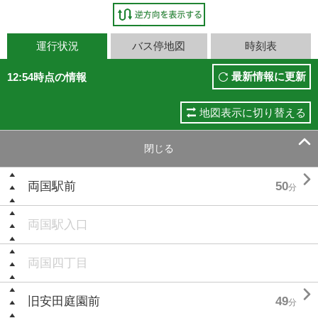
運行状況
バス停地図
時刻表
最新情報に更新
12:54時点の情報
地図表示に切り替える

閉じる

両国駅前
50
分
両国駅入口
両国四丁目

旧安田庭園前
49
分