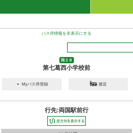
バス停情報を非表示にする
両２８
第七葛西小学校前
Myバス停登録
接近
行先:両国駅前行