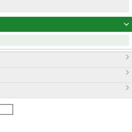



