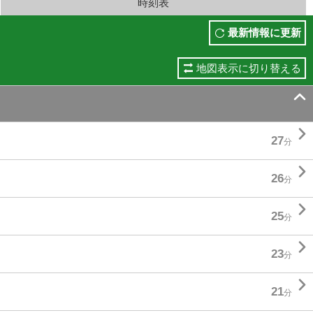
時刻表
最新情報に更新
地図表示に切り替える


27
分

26
分

25
分

23
分

21
分