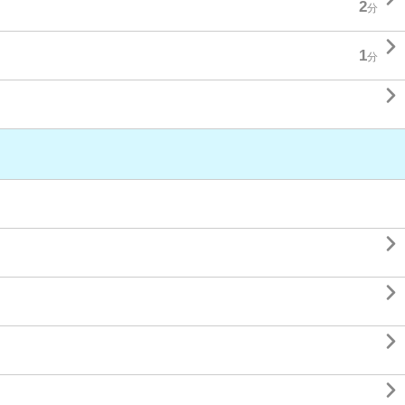
2
分

1
分




