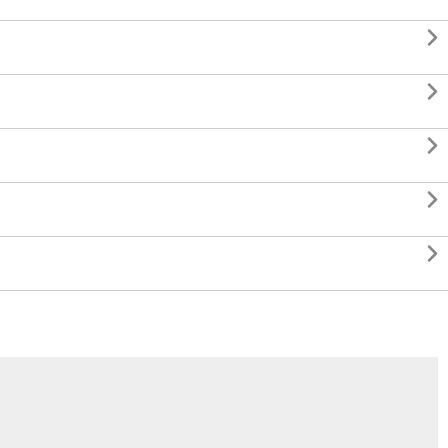




