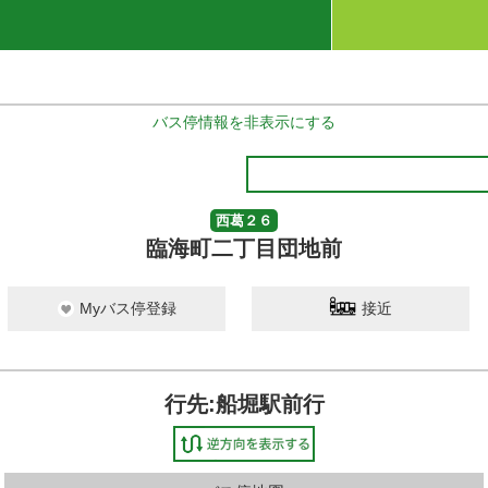
バス停情報を非表示にする
西葛２６
臨海町二丁目団地前
Myバス停登録
接近
行先:船堀駅前行