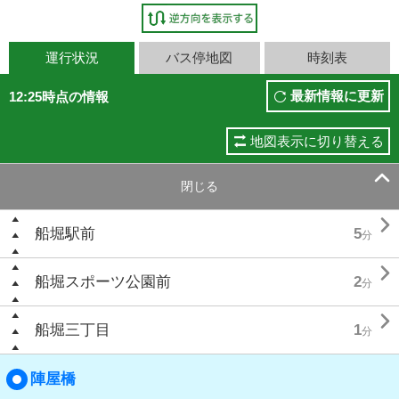
運行状況
バス停地図
時刻表
最新情報に更新
12:25時点の情報
地図表示に切り替える

閉じる

船堀駅前
5
分

船堀スポーツ公園前
2
分

船堀三丁目
1
分
陣屋橋