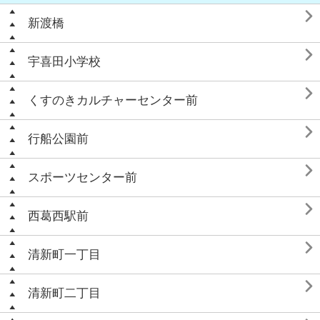

新渡橋

宇喜田小学校

くすのきカルチャーセンター前

行船公園前

スポーツセンター前

西葛西駅前

清新町一丁目

清新町二丁目