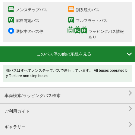
ノンステップバス
別系統のバス
燃料電池バス
フルフラットバス
選択中のバス停
ラッピングバス情報
あり

このバス停の他の系統を見る
都バスはすべてノンステップバスで運行しています。 All buses operated b
y Toei are non-step buses.

車両検索/ラッピングバス検索

ご利用ガイド

ギャラリー