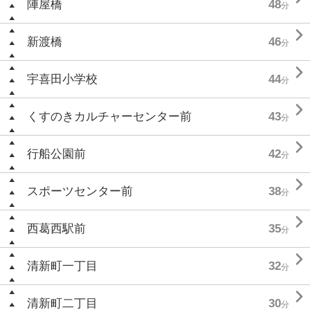
陣屋橋
48
分

新渡橋
46
分

宇喜田小学校
44
分

くすのきカルチャーセンター前
43
分

行船公園前
42
分

スポーツセンター前
38
分

西葛西駅前
35
分

清新町一丁目
32
分

清新町二丁目
30
分