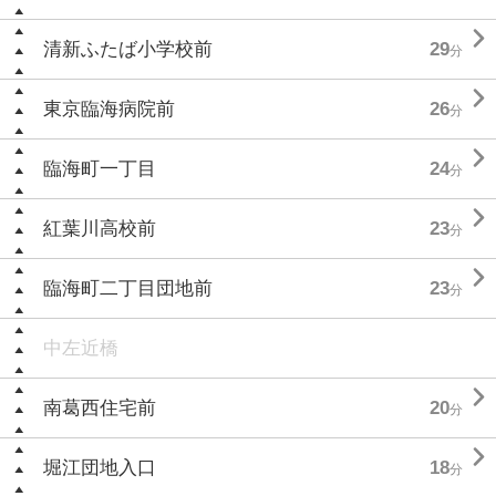

清新ふたば小学校前
29
分

東京臨海病院前
26
分

臨海町一丁目
24
分

紅葉川高校前
23
分

臨海町二丁目団地前
23
分
中左近橋

南葛西住宅前
20
分

堀江団地入口
18
分