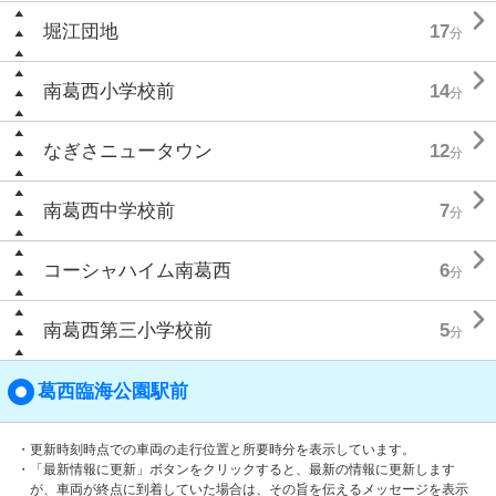

堀江団地
17
分

南葛西小学校前
14
分

なぎさニュータウン
12
分

南葛西中学校前
7
分

コーシャハイム南葛西
6
分

南葛西第三小学校前
5
分
葛西臨海公園駅前
・更新時刻時点での車両の走行位置と所要時分を表示しています。
・「最新情報に更新」ボタンをクリックすると、最新の情報に更新します
が、車両が終点に到着していた場合は、その旨を伝えるメッセージを表示