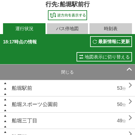
行先:船堀駅前行
運行状況
バス停地図
時刻表
最新情報に更新
18:17時点の情報
地図表示に切り替える

閉じる

船堀駅前
53
分

船堀スポーツ公園前
50
分

船堀三丁目
49
分
