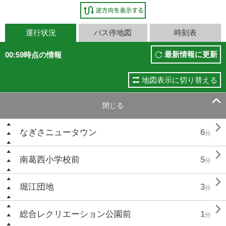
運行状況
バス停地図
時刻表
最新情報に更新
00:59時点の情報
地図表示に切り替える

閉じる

なぎさニュータウン
6
分

南葛西小学校前
5
分

堀江団地
3
分

総合レクリエーション公園前
1
分