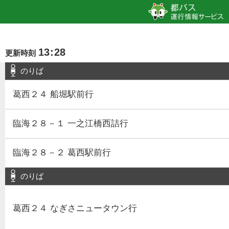
13
:
28
更新時刻
のりば
葛西２４ 船堀駅前行
臨海２８－１ 一之江橋西詰行
臨海２８－２ 葛西駅前行
のりば
葛西２４ なぎさニュータウン行