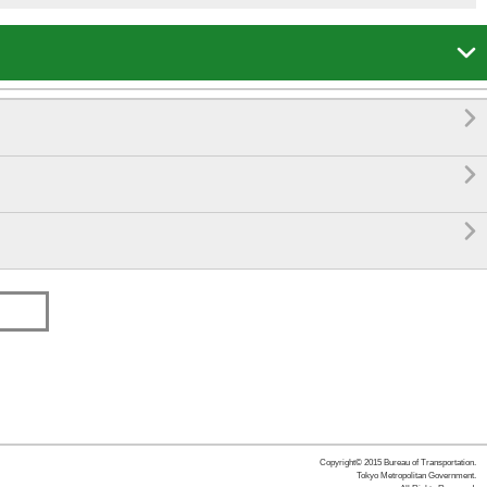




Copyright© 2015 Bureau of Transportation.
Tokyo Metropolitan Government.