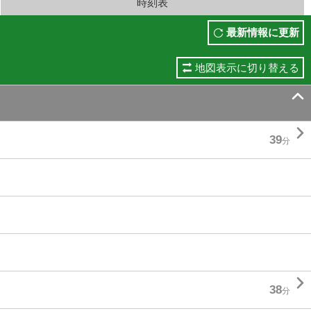
時刻表
最新情報に更新
地図表示に切り替える


39
分

38
分