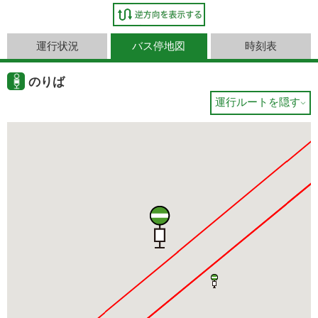
運行状況
バス停地図
時刻表
のりば
運行ルートを隠す
