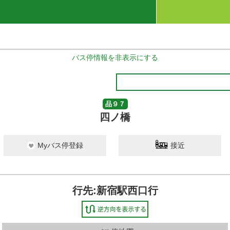
バス停情報を非表示にする
品９７
四ノ橋
Myバス停登録
接近
行先:新宿駅西口行