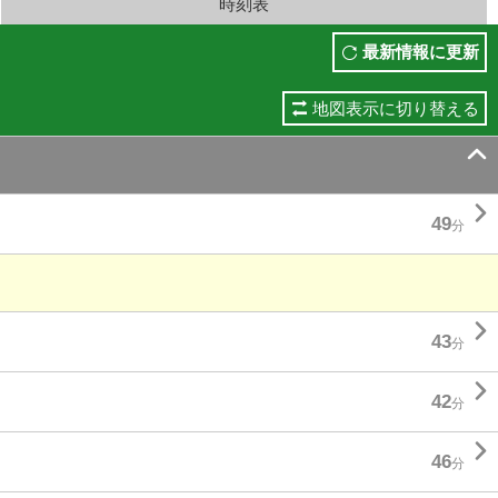
時刻表
最新情報に更新
地図表示に切り替える


49
分

43
分

42
分

46
分