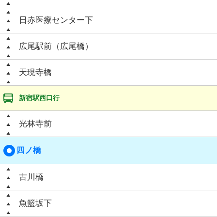
日赤医療センター下
広尾駅前（広尾橋）
天現寺橋
新宿駅西口行
光林寺前
四ノ橋
古川橋
魚籃坂下