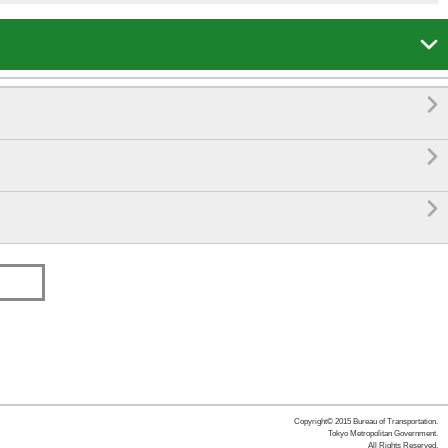




Copyright© 2015 Bureau of Transportation.
Tokyo Metropolitan Government.
All Rights Reserved.