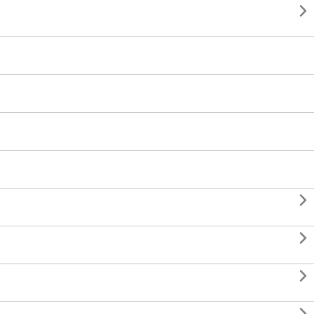



