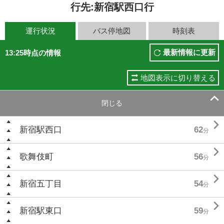
行先:新宿駅西口行
運行状況
バス停地図
時刻表
最新情報に更新
13:25時点の情報
地図表示に切り替える

閉じる

新宿駅西口
62
分

歌舞伎町
56
分

新宿五丁目
54
分

新宿駅東口
59
分