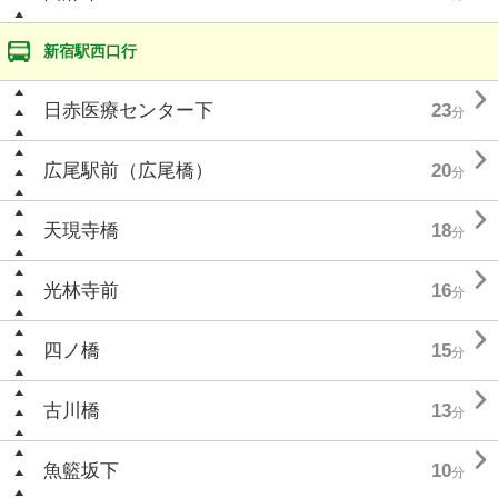
新宿駅西口行

日赤医療センター下
23
分

広尾駅前（広尾橋）
20
分

天現寺橋
18
分

光林寺前
16
分

四ノ橋
15
分

古川橋
13
分

魚籃坂下
10
分