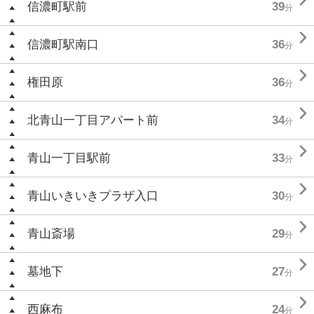

信濃町駅前
39
分

信濃町駅南口
36
分

権田原
36
分

北青山一丁目アパート前
34
分

青山一丁目駅前
33
分

青山いきいきプラザ入口
30
分

青山斎場
29
分

墓地下
27
分

西麻布
24
分