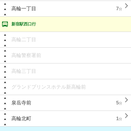

高輪一丁目
7
分
新宿駅西口行
高輪二丁目
高輪警察署前
高輪三丁目
グランドプリンスホテル新高輪前

泉岳寺前
5
分

高輪北町
1
分