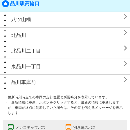
品川駅高輪口

八ツ山橋

北品川

北品川二丁目

東品川一丁目

品川車庫前
・更新時刻時点での車両の走行位置と所要時分を表示しています。
・「最新情報に更新」ボタンをクリックすると、最新の情報に更新します
が、車両が終点に到着していた場合は、その旨を伝えるメッセージを表示
します。
ノンステップバス
別系統のバス