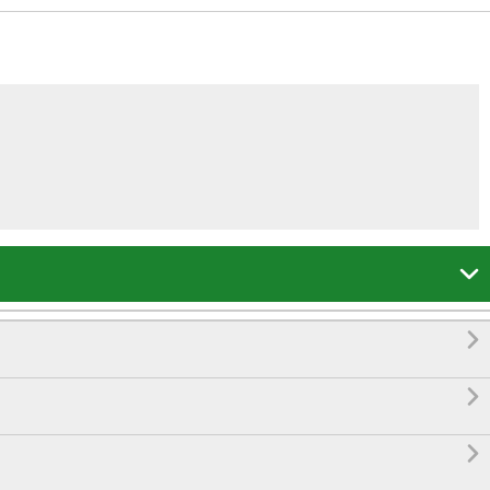



