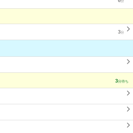
6
分

3
分

3
分待ち


