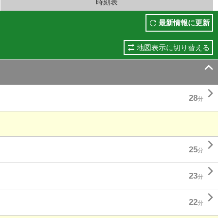
時刻表
最新情報に更新
地図表示に切り替える


28
分

25
分

23
分

22
分