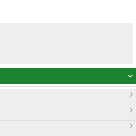



