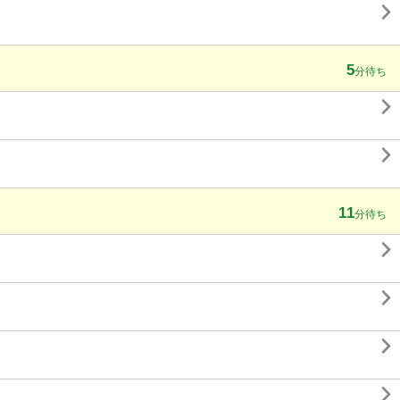

5
分待ち


11
分待ち



