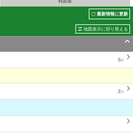
時刻表
最新情報に更新
地図表示に切り替える


5
分

2
分
