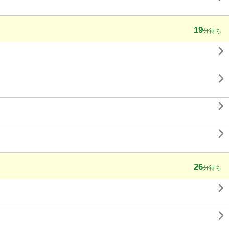
19
分待ち




26
分待ち

