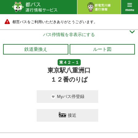
都営バスをご利用いただきありがとうございます。

バス停情報を非表示にする
鉄道乗換え
ルート図
東４２－１
東京駅八重洲口
１２番のりば
Myバス停登録
接近