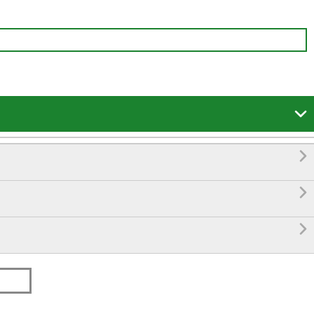



