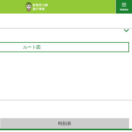

ルート図
時刻表