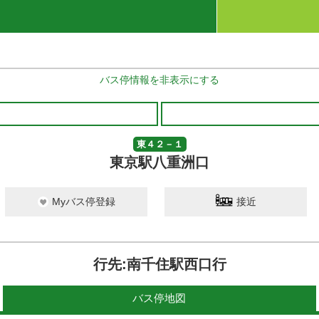
バス停情報を非表示にする
東４２－１
東京駅八重洲口
Myバス停登録
接近
行先:南千住駅西口行
バス停地図