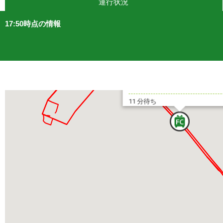
運行状況
17 分待ち
17:50時点の情報
とうきょうスカイツリー駅前
11 分待ち