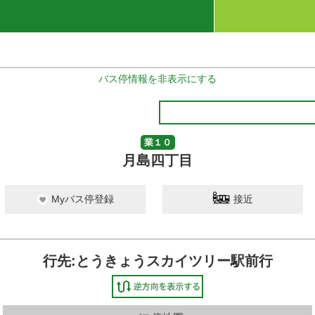
バス停情報を非表示にする
業１０
月島四丁目
Myバス停登録
接近
行先:とうきょうスカイツリー駅前行