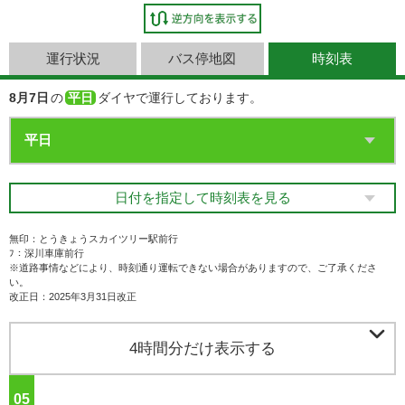
運行状況
バス停地図
時刻表
8月7日
の
平日
ダイヤで運行しております。
日付を指定して時刻表を見る
無印：とうきょうスカイツリー駅前行
ﾌ：深川車庫前行
※道路事情などにより、時刻通り運転できない場合がありますので、ご了承くださ
い。
改正日：2025年3月31日改正

4時間分だけ表示する
05
ジ