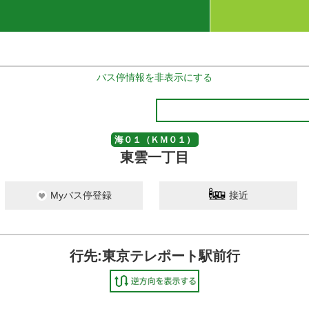
バス停情報を非表示にする
海０１（ＫＭ０１）
東雲一丁目
Myバス停登録
接近
行先:東京テレポート駅前行