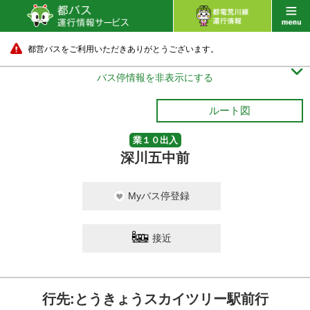
都営バスをご利用いただきありがとうございます。

バス停情報を非表示にする
ルート図
業１０出入
深川五中前
Myバス停登録
接近
行先:とうきょうスカイツリー駅前行