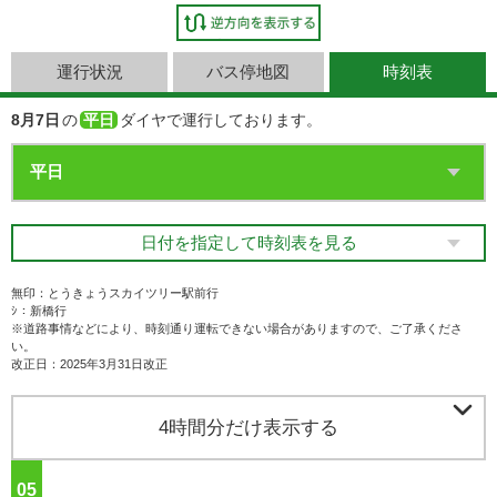
運行状況
バス停地図
時刻表
8月7日
の
平日
ダイヤで運行しております。
日付を指定して時刻表を見る
無印：とうきょうスカイツリー駅前行
ｼ：新橋行
※道路事情などにより、時刻通り運転できない場合がありますので、ご了承くださ
い。
改正日：2025年3月31日改正

4時間分だけ表示する
05
ジ