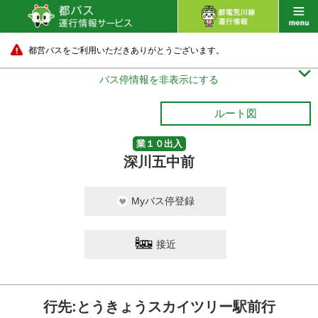
都営バスをご利用いただきありがとうございます。

バス停情報を非表示にする
ルート図
業１０出入
深川五中前
Myバス停登録
接近
行先:とうきょうスカイツリー駅前行