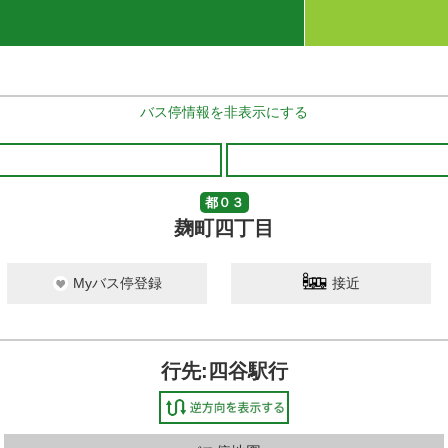
バス停情報を非表示にする
都０３
麹町四丁目
Myバス停登録
接近
行先:四谷駅行