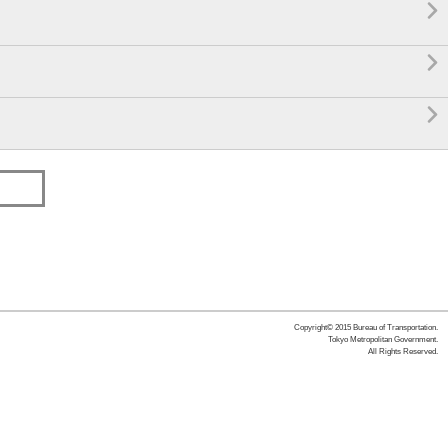



Copyright© 2015 Bureau of Transportation.
Tokyo Metropolitan Government.
All Rights Reserved.