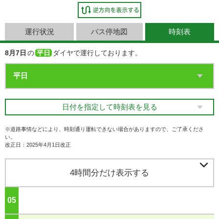
運行状況
バス停地図
時刻表
8月7日
の
平日
ダイヤで運行しております。
日付を指定して時刻表を見る
※道路事情などにより、時刻通り運転できない場合がありますので、ご了承くださ
い。
改正日：2025年4月1日改正

4時間分だけ表示する
05
ジ