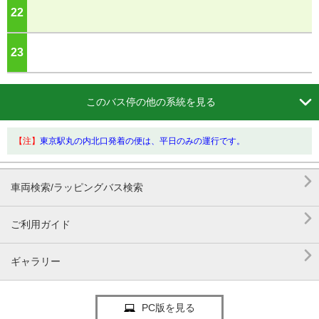
22
ジ
23
ジ

このバス停の他の系統を見る
【注】
東京駅丸の内北口発着の便は、平日のみの運行です。

車両検索/ラッピングバス検索

ご利用ガイド

ギャラリー
PC版を見る