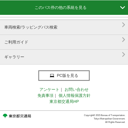

このバス停の他の系統を見る

車両検索/ラッピングバス検索

ご利用ガイド

ギャラリー
PC版を見る
アンケート
｜
お問い合わせ
免責事項
｜
個人情報保護方針
東京都交通局HP
ょうスカイツリー駅前
Copyright© 2015 Bureau of Transportation.
Tokyo Metropolitan Government.
All Rights Reserved.
待ち