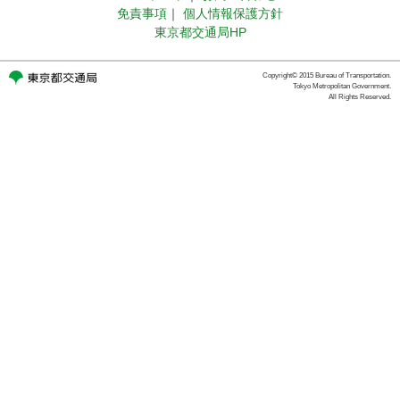
免責事項
｜
個人情報保護方針
東京都交通局HP
Copyright© 2015 Bureau of Transportation.
Tokyo Metropolitan Government.
All Rights Reserved.