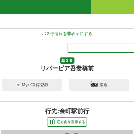
バス停情報を非表示にする
草３９
リバーピア吾妻橋前
Myバス停登録
接近
行先:金町駅前行