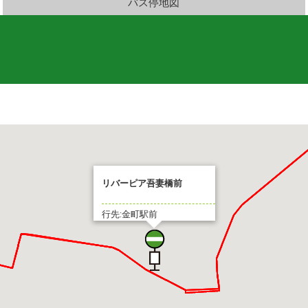
バス停地図
リバーピア吾妻橋前
行先:金町駅前