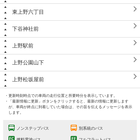

東上野六丁目

下谷神社前

上野駅前

上野公園山下

上野松坂屋前
・更新時刻時点での車両の走行位置と所要時分を表示しています。
・「最新情報に更新」ボタンをクリックすると、最新の情報に更新します
が、車両が終点に到着していた場合は、その旨を伝えるメッセージを表示
します。
ノンステップバス
別系統のバス
燃料電池バス
フルフラットバス