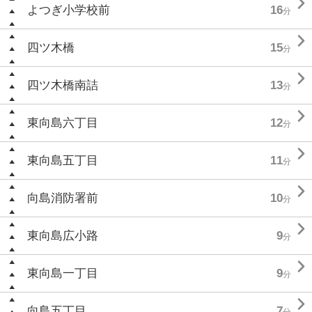

よつぎ小学校前
16
分

四ツ木橋
15
分

四ツ木橋南詰
13
分

東向島六丁目
12
分

東向島五丁目
11
分

向島消防署前
10
分

東向島広小路
9
分

東向島一丁目
9
分

向島五丁目
7
分