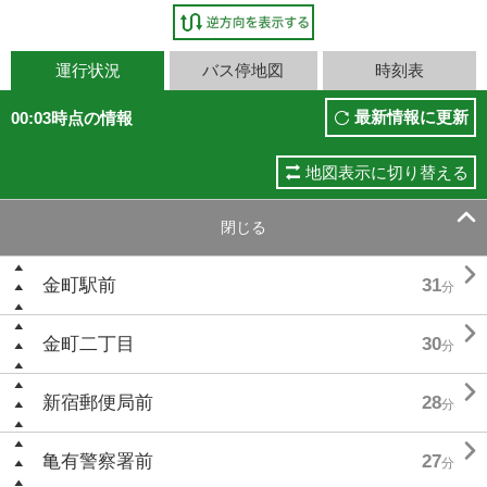
運行状況
バス停地図
時刻表
最新情報に更新
00:03時点の情報
地図表示に切り替える

閉じる

金町駅前
31
分

金町二丁目
30
分

新宿郵便局前
28
分

亀有警察署前
27
分