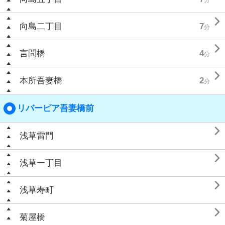

向島二丁目
7
分

言問橋
4
分

本所吾妻橋
2
分
リバーピア吾妻橋前

浅草雷門

浅草一丁目

浅草寿町

菊屋橋