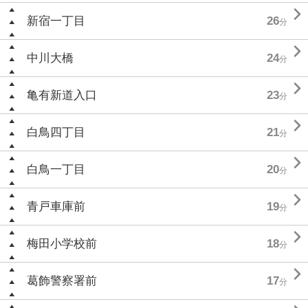

新宿一丁目
26
分

中川大橋
24
分

亀有新道入口
23
分

白鳥四丁目
21
分

白鳥一丁目
20
分

青戸車庫前
19
分

梅田小学校前
18
分

葛飾警察署前
17
分