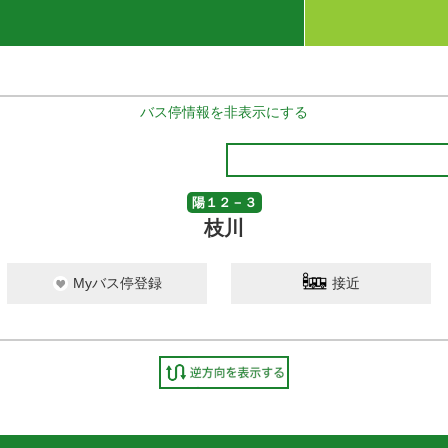
バス停情報を非表示にする
陽１２－３
枝川
Myバス停登録
接近