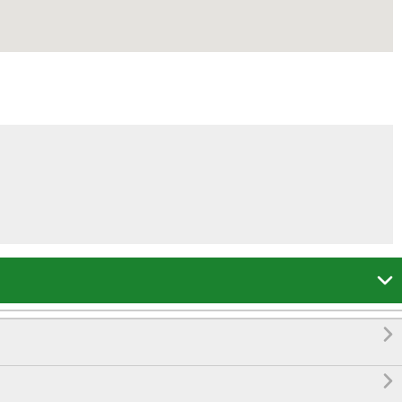


