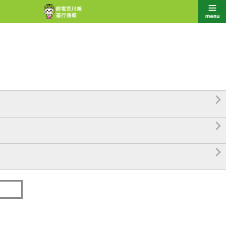


