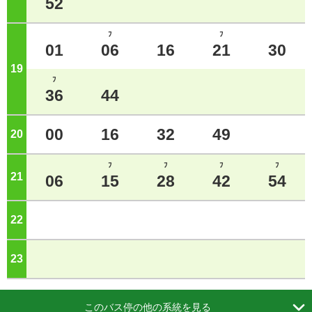
52
ﾌ
ﾌ
01
06
16
21
30
19
ジ
ﾌ
36
44
00
16
32
49
20
ジ
ﾌ
ﾌ
ﾌ
ﾌ
21
ジ
06
15
28
42
54
22
ジ
23
ジ

このバス停の他の系統を見る