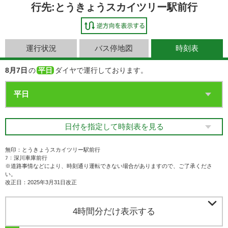
行先:とうきょうスカイツリー駅前行
運行状況
バス停地図
時刻表
8月7日
の
平日
ダイヤで運行しております。
日付を指定して時刻表を見る
無印：とうきょうスカイツリー駅前行
ﾌ：深川車庫前行
※道路事情などにより、時刻通り運転できない場合がありますので、ご了承くださ
い。
改正日：2025年3月31日改正

4時間分だけ表示する