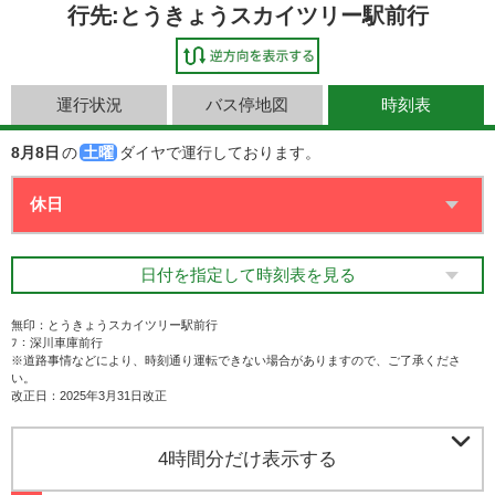
行先:とうきょうスカイツリー駅前行
運行状況
バス停地図
時刻表
8月8日
の
土曜
ダイヤで運行しております。
日付を指定して時刻表を見る
無印：とうきょうスカイツリー駅前行
ﾌ：深川車庫前行
※道路事情などにより、時刻通り運転できない場合がありますので、ご了承くださ
い。
改正日：2025年3月31日改正

4時間分だけ表示する