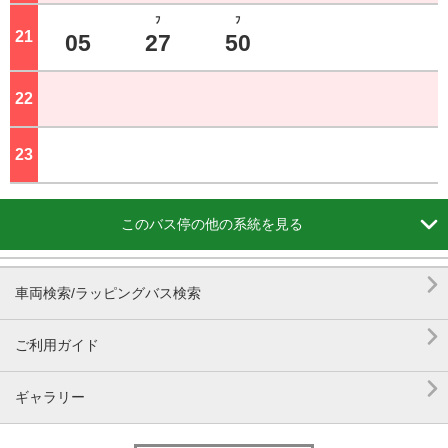
ﾌ
ﾌ
21
ジ
05
27
50
22
ジ
23
ジ

このバス停の他の系統を見る

車両検索/ラッピングバス検索

ご利用ガイド

ギャラリー