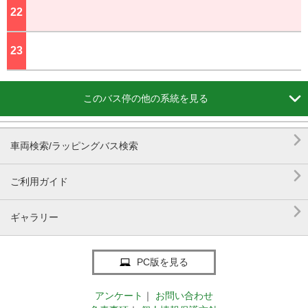
22
ジ
23
ジ

このバス停の他の系統を見る

車両検索/ラッピングバス検索

ご利用ガイド

ギャラリー
PC版を見る
アンケート
｜
お問い合わせ