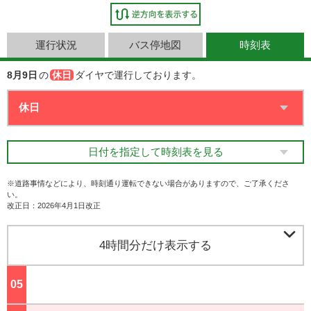
運行状況
バス停地図
時刻表
8月9日
の
休日
ダイヤで運行しております。
日付を指定して時刻表を見る
※道路事情などにより、時刻通り運転できない場合がありますので、ご了承くださ
い。
改正日：2026年4月1日改正

4時間分だけ表示する
05
ジ