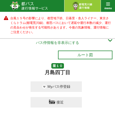
台風１５号の影響により、都営地下鉄、日暮里・舎人ライナー、東京さ
くらトラム(都電荒川線)、都営バス
において遅延や運行本数の減少、運行
の見合わせが発生する可能性があります。
今後の気象情報、運行情報に
ご注意ください。

バス停情報を非表示にする
ルート図
業１０
月島四丁目
Myバス停登録
接近