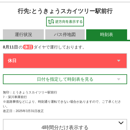
行先:とうきょうスカイツリー駅前行
運行状況
バス停地図
時刻表
8月11日
の
休日
ダイヤで運行しております。
日付を指定して時刻表を見る
無印：とうきょうスカイツリー駅前行
ﾌ：深川車庫前行
※道路事情などにより、時刻通り運転できない場合がありますので、ご了承くださ
い。
改正日：2025年3月31日改正

4時間分だけ表示する