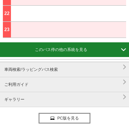
22
ジ
23
ジ

このバス停の他の系統を見る

車両検索/ラッピングバス検索

ご利用ガイド

ギャラリー
PC版を見る