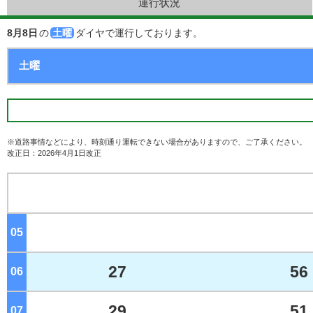
運行状況
8月8日
の
土曜
ダイヤで運行しております。
※道路事情などにより、時刻通り運転できない場合がありますので、ご了承ください。
改正日：2026年4月1日改正
05
ジ
27
56
06
ジ
29
51
07
ジ