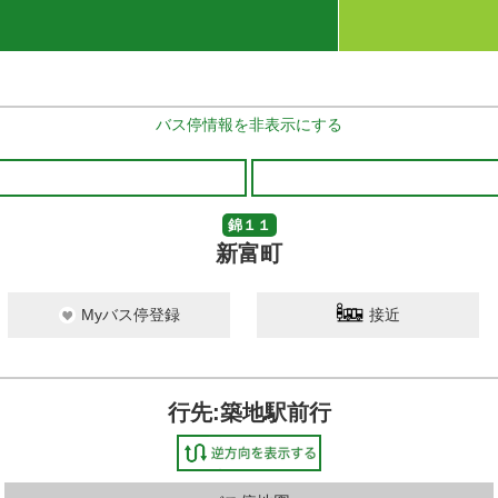
バス停情報を非表示にする
錦１１
新富町
Myバス停登録
接近
行先:築地駅前行